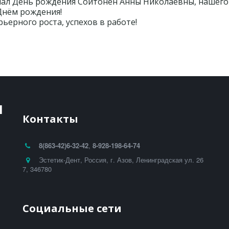
ечал День рождения Сойтонен Анны Николаевны, нашег
Днём рождения!
рьерного роста, успехов в работе!
И
Контакты
8(863-42)
6-32-42
,
8-928-198-64-74
Эстетик-Дент
,
Россия
,
г. Азов
,
Ленинградская ул. 26
7
,
346780
Социальные сети