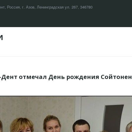
ент
,
Россия
,
г. Азов
,
Ленинградская ул. 267
,
346780
И
к-Дент отмечал День рождения Сойтоне