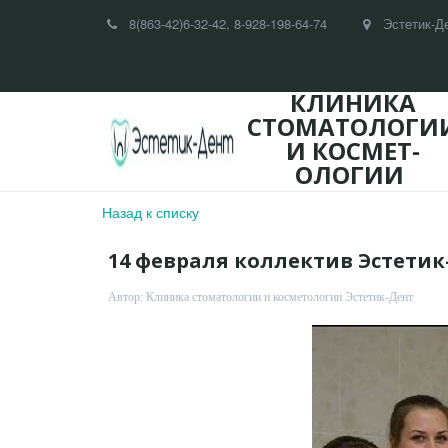
8(863-42)
6-32-42
,
8-928-198-64-74
Эстетик-Д
КЛИНИКА
СТОМАТОЛОГИ
И КОСМЕТ­­
ОЛОГИИ
Назад к списку
14 февраля коллектив Эстети
Автор:
Клиника стоматологии и косметологии Эстетик-Дент