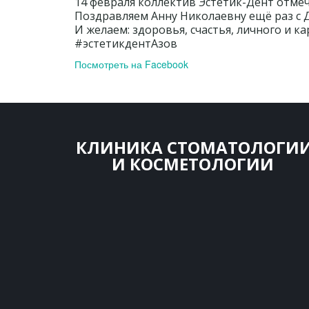
14 февраля коллектив Эстетик-Дент отм
Поздравляем Анну Николаевну ещё раз с 
И желаем: здоровья, счастья, личного и ка
#эстетикдентАзов
Посмотреть на Facebook
КЛИНИКА СТОМАТОЛОГИ
И КОСМЕТ­­ОЛОГИИ