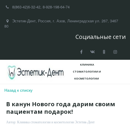
8(863-42)
6-32-42
,
8-928-198-64-74
Эстетик-Дент
,
Россия
,
г. Азов
,
Ленинградская ул. 267
,
3467
80
Социальные сети
КЛИНИКА
СТОМАТОЛОГИИ И
КОСМЕТ­­ОЛОГИИ
Назад к списку
В канун Нового года дарим своим
пациентам подарок!
Автор:
Клиника стоматологии и косметологии Эстетик-Дент