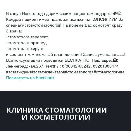
В канун Нового года дарим своим пациентам подарок! 🎁😃
Каждый пациент имеет шанс записаться на КОНСИЛИУМ 3х
специалистов-стоматологов! На приёме Вас осмотрят сразу
3 врача:
-стоматолог-терепевт
-стоматолог-ортопед
-стоматолог-хирург
и составят комплекс
ный план лечения! Запись уже началась!
Все консультации проводятся БЕСПЛАТНО! Наш адрес🏥:
Ленинградская,267, тел☎️📱: 8(86342)63242, 89281986474
#эстетикдент#эстетикдентазов#стоматология#стоматологияазо
Посмотреть на Facebook
КЛИНИКА СТОМАТОЛОГИИ
И КОСМЕТ­­ОЛОГИИ