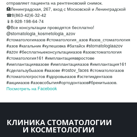
отправляет пациента на рентгеновский снимок.
🏥Ленинградская, 267, вход с Московской и Ленинградской
☎8(863-42)6-32-42
📱8-928-198-64-74
🔵Все консультации проводятся бесплатно!
@stomatologia_kosmetologia_azov
#стоматологияазов #стоматология_азов #азов_стоматология
#азов #кагальник #кулешовка #батайск #stomatologiaazov
#azov #бесплатныеконсультацииазов #азовстоматология
#стоматология161 #имплантацияввростове
#имплантациявазове #имплантацияазов #имплантация161
#сделатьзубыазов #вазове #rostov_faces #стоматологазов
#стоматологростов #здоровьеазов #эстетикдентазов
#акцииазов #азовсобытия#ортодонтазов#брекитыазов.
Посмотреть на Facebook
КЛИНИКА СТОМАТОЛОГИИ
И КОСМЕТ­­ОЛОГИИ