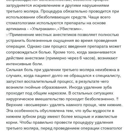
затрудняется искривлением и другими нарушениями
третьего моляра. Процедура обязательно проводится при
использовании обезболивающих средств. Чаще всего
стоматологами используются препараты на основе
артикаина - «Ультракаин»,«Убистезин».
✅Применение местных анестетиков позволяет полностью
устранить болезненные ощущения во время проведения
операции. Однако сам процесс введения препарата может
сопровождаться болью. Кроме того, когда заканчивается
действие анестезии (примерно через 6 часов), возникают
интенсивные боли.
Сильная боль при удалении третьего моляра неизбежна в
случаях, когда пациент долго не обращался к специалисту,
запустил воспалительный процесс, в результате чего
возникли гнойные образования. Иногда удаление зуба
проходит под общим наркозом. В остальных ситуациях
хирургическое вмешательство проходит безболезненно. ‼️
Верхние «восьмерки» удалять намного проще, чем нижние.
Эта особенность обусловлена тем, что зубы мудрости в
нижнем зубном ряду имеют более мощные и извилистые
корни. Чтобы правильно провести процедуру удаления
третьего моляра, перед проведением операции стоматолог