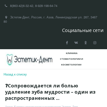
8(863-42)
6-32-42
,
8-928-198-64-74
Эстетик-Дент
,
Россия
,
г. Азов
,
Ленинградская ул. 267
,
3467
80
Социальные сети
КЛИНИКА
СТОМАТОЛОГИИ И
КОСМЕТ­­ОЛОГИИ
Назад к списку
❓Сопровождается ли болью
удаление зуба мудрости – один из
распространенных ...
Автор:
Клиника стоматологии и косметологии Эстетик-Дент