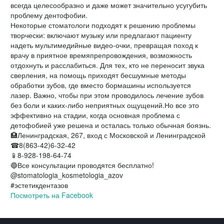
всегда целесообразно и даже может значительно усугубить
проблему дентофобии.
Некоторые стоматологи подходят к решению проблемы
творчески: включают музыку или предлагают пациенту
надеть мультимедийные видео-очки, превращая поход к
врачу в приятное времяпрепровождения, возможность
отдохнуть и расслабиться. Для тех, кто не переносит звука
сверления, на помощь приходят бесшумные методы
обработки зубов, где вместо бормашины используется
лазер. Важно, чтобы при этом проводилось лечение зубов
без боли и каких-либо неприятных ощущений.Но все это
эффективно на стадии, когда основная проблема с
детофобией уже решена и осталась только обычная боязнь.
🏥Ленинградская, 267, вход с Московской и Ленинградской
☎8(863-42)6-32-42
📱8-928-198-64-74
🔵Все консультации проводятся бесплатно!
@stomatologia_kosmetologia_azov
#эстетикдентазов
Посмотреть на Facebook