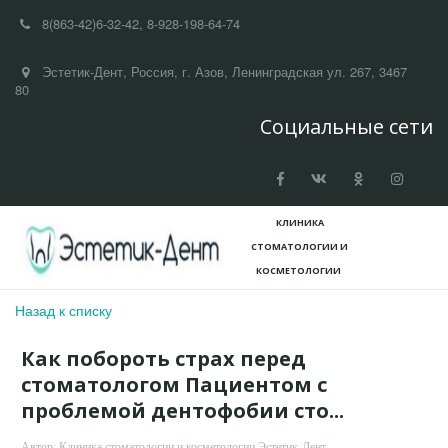
8(863-42)
6-32-42
,
8-928-198-64-74
Эстетик-Дент
,
Россия
,
г. Азов
,
Ленинградская ул. 267
,
3467
80
Социальные сети
КЛИНИКА
СТОМАТОЛОГИИ И
КОСМЕТ­­ОЛОГИИ
Назад к списку
Как побороть страх перед
стоматологом Пациентом с
проблемой дентофобии сто...
Автор:
Клиника стоматологии и косметологии Эстетик-Дент